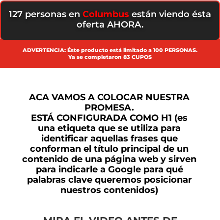
127
personas en
Columbus
están viendo ésta
oferta AHORA.
ADVERTENCIA: Éste producto está limitado a 100 PERSONAS.
Ya se completaron 83 CUPOS
ACA VAMOS A COLOCAR NUESTRA
PROMESA.
ESTÁ CONFIGURADA COMO H1 (
es
una etiqueta que
se utiliza para
identificar aquellas frases que
conforman el título principal de un
contenido de una página web y s
irven
para indicarle a Google para qué
palabras clave queremos posicionar
nuestros contenidos)